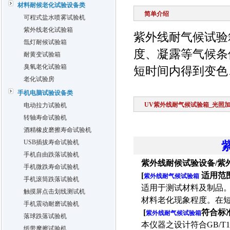
材料耐候老化试验设备类
简单介绍
可程式盐水喷雾试验机
紫外线老化试验箱
紫外线耐气候试验
氙灯耐候试验箱
度、凝露等气候条
耐黄变试验箱
臭氧老化试验箱
短时间内得到变色
老化试验房
手机电脑试验设备类
UV紫外线耐气候试验箱_光照
电动拉力试验机
转轴寿命试验机
酒精橡皮磨擦寿命试验机
USB插拔寿命试验机
手机自由跌落试验机
紫外线耐候试验设备
/
紫
手机微跌寿命试验机
[
适用范
紫外线耐气候试验箱
手机滚筒跌落试验机
适用于测试材料及制品
触摸屏点击划线测试机
材料老化现象程度。在
手机震动耐磨试验机
[
符合标
紫外线耐气候试验箱
落球跌落试验机
本仪器之设计符合
GB/T1
纸带摩擦试验机