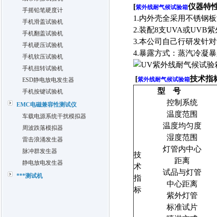
[
仪器特
紫外线耐气候试验箱
手摇铅笔硬度计
1.
内外壳全采用不锈钢板
手机滑盖试验机
2.
装配
8
支
UVA
或
UVB
紫
手机翻盖试验机
3.
本公司自己行研发针对
手机硬压试验机
4.
暴露方式：蒸汽冷凝暴
手机软压试验机
手机扭转试验机
[
技术指
紫外线耐气候试验箱
ESD静电放电发生器
型
号
手机按键试验机
控制系统
EMC电磁兼容性测试仪
温度范围
车载电源系统干扰模拟器
温度均匀度
周波跌落模拟器
湿度范围
雷击浪涌发生器
灯管内中心
脉冲群发生器
技
距离
静电放电发生器
术
试品与灯管
***测试机
指
中心距离
标
紫外灯管
标准试片