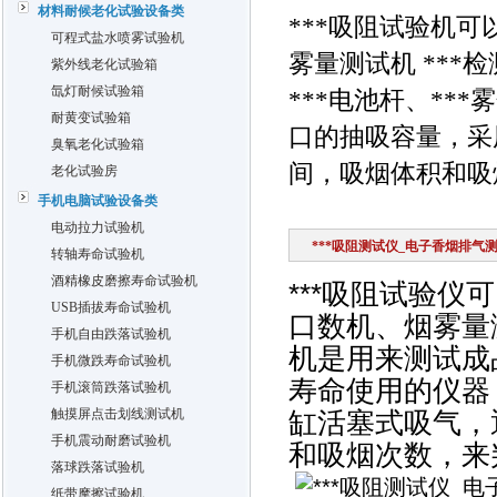
材料耐候老化试验设备类
***吸阻试验机
可程式盐水喷雾试验机
雾量测试机 ***
紫外线老化试验箱
氙灯耐候试验箱
***电池杆、*
耐黄变试验箱
口的抽吸容量，采
臭氧老化试验箱
间，吸烟体积和吸烟
老化试验房
手机电脑试验设备类
电动拉力试验机
***吸阻测试仪_电子香烟排气
转轴寿命试验机
酒精橡皮磨擦寿命试验机
***吸阻试验仪
USB插拔寿命试验机
口数机、烟雾量
手机自由跌落试验机
机是用来测试成品
手机微跌寿命试验机
寿命使用的仪器
手机滚筒跌落试验机
触摸屏点击划线测试机
缸活塞式吸气，
手机震动耐磨试验机
和吸烟次数，来判
落球跌落试验机
纸带摩擦试验机