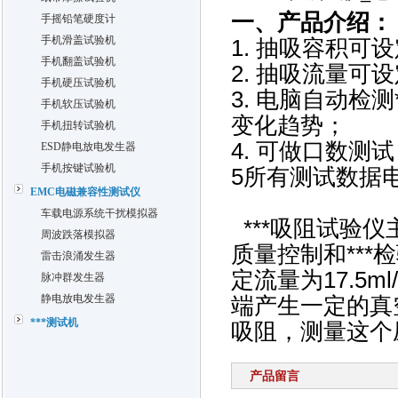
一、产品介绍：
手摇铅笔硬度计
手机滑盖试验机
1. 抽吸容积可
手机翻盖试验机
2. 抽吸流量可
手机硬压试验机
3. 电脑自动检
手机软压试验机
变化趋势；
手机扭转试验机
4. 可做口数测
ESD静电放电发生器
手机按键试验机
5所有测试数据
EMC电磁兼容性测试仪
车载电源系统干扰模拟器
***吸阻试验仪
周波跌落模拟器
质量控制和***
雷击浪涌发生器
定流量为17.5m
脉冲群发生器
静电放电发生器
端产生一定的真
***测试机
吸阻，测量这个
产品留言