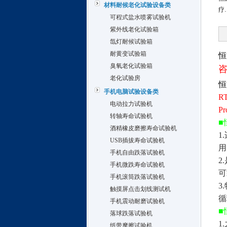
材料耐候老化试验设备类
疗
可程式盐水喷雾试验机
紫外线老化试验箱
氙灯耐候试验箱
耐黄变试验箱
恒
臭氧老化试验箱
老化试验房
恒
手机电脑试验设备类
R
电动拉力试验机
Pr
转轴寿命试验机
■
酒精橡皮磨擦寿命试验机
1.
USB插拔寿命试验机
用
手机自由跌落试验机
2.
手机微跌寿命试验机
可
手机滚筒跌落试验机
3.
触摸屏点击划线测试机
循
手机震动耐磨试验机
■
落球跌落试验机
1.
纸带摩擦试验机