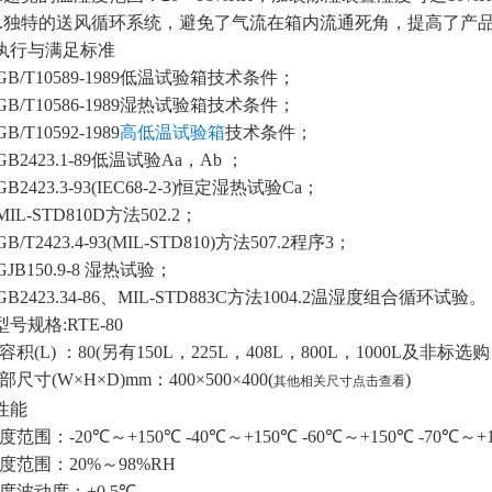
.
独特的送风循环系统，避免了气流在箱内流通死角，提高了产
执行与满足标准
GB/T10589-1989
低温试验箱技术条件；
GB/T10586-1989
湿热试验箱技术条件；
GB/T10592-1989
高低温试验箱
技术条件；
GB2423.1-89
低温试验
Aa
，
Ab
；
GB2423.3-93(IEC68-2-3)
恒定湿热试验
Ca
；
.MIL-STD810D
方法
502.2
；
GB/T2423.4-93(MIL-STD810)
方法
507.2
程序
3
；
GJB150.9-8
湿热试验；
GB2423.34-86
、
MIL-STD883C
方法
1004.2
温湿度组合循环试验。
型号规格
:RTE-80
容积
(L)
：
80
(
另有
150L
，
225L
，
408L
，
800L
，
1000L
及非标选购
部尺寸
(W×H×D)mm
：
400×500×400
(
)
其他相关尺寸点击查看
性能
度范围：
-20
℃～
+150
℃
-40
℃～
+150
℃
-60
℃～
+150
℃
-70
℃～
+
度范围：
20%
～
98%RH
度波动度：
±0.5
℃