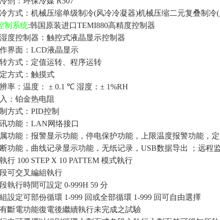
冷剂：环保冷媒
R507
冷方式：机械压缩单级制冷
(
风冷冷凝器
)
机械压缩二元复叠制冷
(
控制系统
:
韩国原装进口
TEMI880
高精度控制器
湿度控制器：触控式液晶显示控制器
作界面：
LCD
液晶显示
转方式：定值运转、程序运转
定方式：触摸式
辨率：温度：
± 0.1
℃
湿度：
± 1%RH
入：铂金热电阻
制方式：
PID
控制
讯功能：
LAN
网络接口
属功能：报警显示功能，停电保护功能，上限温度报警功能，定
断功能，曲线记录显示功能，无纸记录，
USB
数据导出
；远程
執行
100 STEP X 10 PATTEM
模式執行
段可交叉編組執行
段執行時間可設定
0-999H 59
分
組設定可部份循環
1-999
回或全部循環
1-999
回可自由選擇
有斷電功能復電後繼續執行未完成之試驗