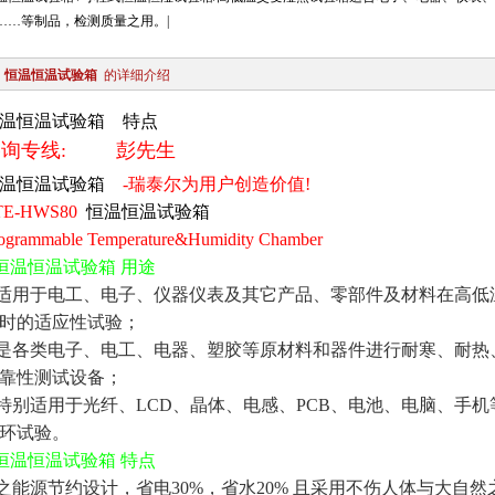
……等制品，检测质量之用。|
恒温恒温试验箱
的详细介绍
温恒温试验箱
特点
咨询专线
:
彭先生
温恒温试验箱
-
瑞泰尔为用户创造价值
!
TE-HWS80
恒温恒温试验箱
ogrammable Temperature&Humidity Chamber
恒温恒温试验箱
用途
适用于电工、电子、仪器仪表及其它产品、零部件及材料在高低
时的适应性试验；
是各类电子、电工、电器、塑胶等原材料和器件进行耐寒、耐热
靠性测试设备；
特别适用于光纤、
LCD
、晶体、电感、
PCB
、电池、电脑、手机
环试验。
恒温恒温试验箱
特点
之能源节约设计，省电
30%
，省水
20%
且采用不伤人体与大自然