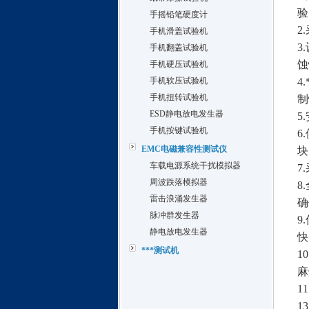
验
手摇铅笔硬度计
2.
手机滑盖试验机
3.
手机翻盖试验机
蚀
手机硬压试验机
手机软压试验机
4.
手机扭转试验机
制
ESD静电放电发生器
5.
手机按键试验机
6.
EMC电磁兼容性测试仪
块
车载电源系统干扰模拟器
7.
周波跌落模拟器
8.
雷击浪涌发生器
确
脉冲群发生器
9.
静电放电发生器
快
***测试机
10
麻
11
13