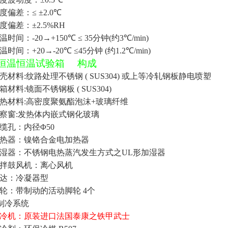
度偏差：
≤ ±2.0
℃
度偏差：
±2.5%RH
温时间：
-20→+150
℃
≤ 35
分钟
(
约
3
℃
/min)
温时间：
+20→-20
℃
≤45
分钟
(
约
1.2
℃
/min)
恒温恒温试验箱
构成
壳材料
:
纹路处理不锈钢
( SUS304)
或上等冷轧钢板静电喷塑
箱材料
:
镜面不锈钢板
( SUS304)
热材料
:
高密度聚氨酯泡沫
+
玻璃纤维
察窗
:
发热体内嵌式钢化玻璃
缆孔：内径
Φ50
热器：镍铬合金电加热器
湿器：不锈钢电热蒸汽发生方式之
UL
形加湿器
拌鼓风机：离心风机
达：冷凝器型
轮：带制动的活动脚轮
4
个
制冷系统
冷机：原装进口法国泰康之铁甲武士