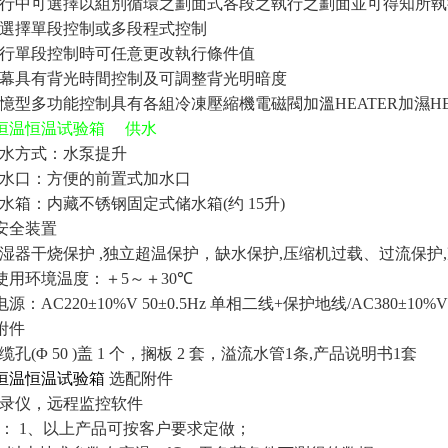
行中可選擇以組別循環之劃面式各段之執行之劃面並可得知所執
選擇單段控制或多段程式控制
行單段控制時可任意更改執行條件值
幕具有背光時間控制及可調整背光明暗度
憶型多功能控制具有各組冷凍壓縮機電磁閥加溫
HEATER
加濕
H
恒温恒温试验箱
供水
水方式：水泵提升
水口：方便的前置式加水口
水箱：内藏不锈钢固定式储水箱
(
约
15
升
)
安全装置
湿器干烧保护
,
独立超温保护，缺水保护
,
压缩机过载、过流保护
,
使用环境温度：＋
5
～＋
30
℃
电源：
AC220±10%V 50±0.5Hz
单相二线
+
保护地线
/AC380±10%V
附件
缆孔
(Φ 50 )
盖
1
个，搁板
2
套，溢流水管
1
条
,
产品说明书
1
套
恒温恒温试验箱
选配附件
录仪，远程监控软件
：
1
、以上产品可按客户要求定做；