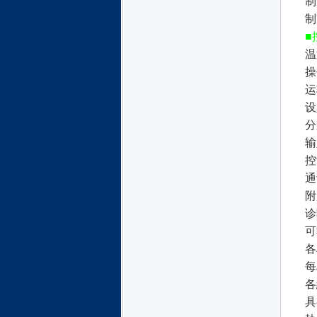
制
制
■
温
操
运
设
分
输
控
通
附
诊
可
各
每
各
具