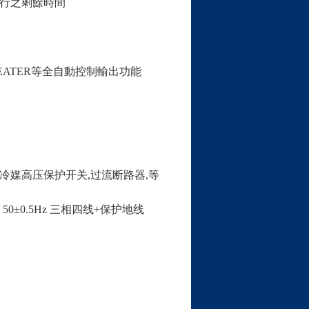
行之剩餘時間
EATER
等全自動控制輸出功能
冷媒高压保护开关
,
过流断路器
,
等
 50±0.5Hz
三相四线
+
保护地线