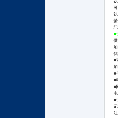
執
可
執
螢
記
■
供
加
储
■
加
■
■
■
电
■
记
注