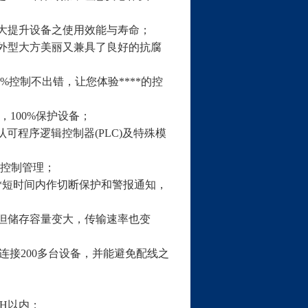
大提升设备之使用效能与寿命；
外型大方美丽又兼具了良好的抗腐
0%
控制不出错，让您体验****的控
，
100%
保护设备；
认可程序逻辑控制器
(PLC)
及特殊模
控制管理；
*短时间内作切断保护和警报通知，
但储存容量变大，传输速率也变
连接
200
多台设备，并能避免配线之
；
RH
以内；