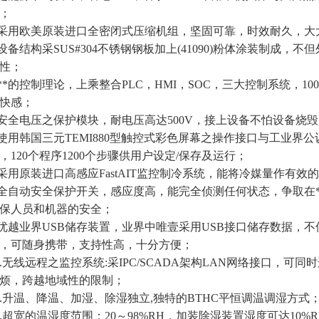
；
采用欧美原装进口全密闭式压缩机组，坚固可靠，时效耐久，大
设备结构采
SUS#304
不锈钢钢板加上
(41090)
粉体涂装制成，不但
性；
**的控制理论，上乘整合
PLC
，
HMI
，
SOC
，三大控制系统，
10
快感；
安全电压之保护模块，耐电压高达
500V
，接上设备不怕设备烧毁
使用韩国三元
TEMI880
型触控式彩色屏幕之操作接口与工业界公
，
120
个程序
1200
个步骤供用户设定
/
保存及运行；
采用原装进口高感应
FastAIT
监控制冷系统，能将冷媒量作有效的
全自动安全保护开关，感应度高，能完全侦测任何状态，争取在
保人员和机器的安全；
优越业界
USB
储存装置，业界中唯壹采用
USB
接口储存数据，不
，可随身携带，支持性高，十分方便；
.
无线远程之监控系统
:
采
IPC/SCADA
架构
LAN
网络接口，可同时
烦，跨越地域性的限制；
.
升温、降温、加湿、除湿独立
,
独特的
BTHC
平恒调温调湿方式
.
超宽的温湿度范围：
20
～
98%RH
，加装除湿装置湿度可达
10%