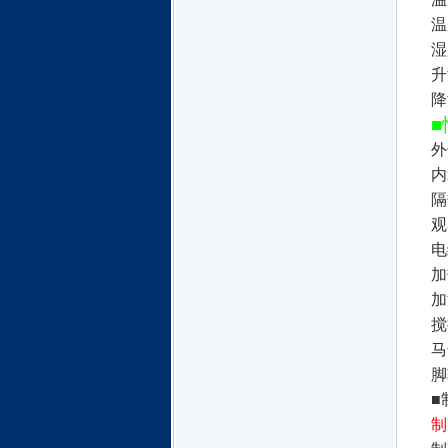
温
湿
升
降
■
外
内
隔
观
电
加
加
搅
马
脚
■
制