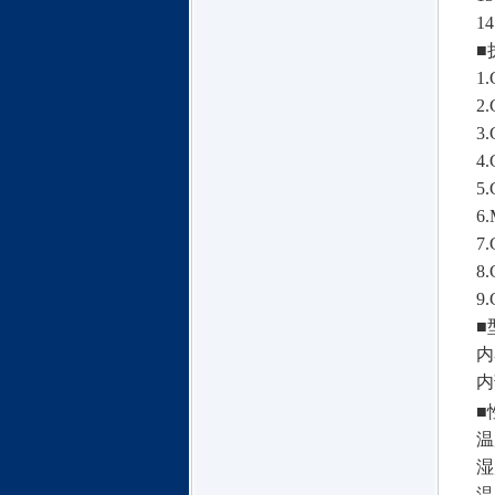
14
■
1.
2.
3.
4.
5.
6
7.
8.
9.
■
内
内
■
温
湿
温