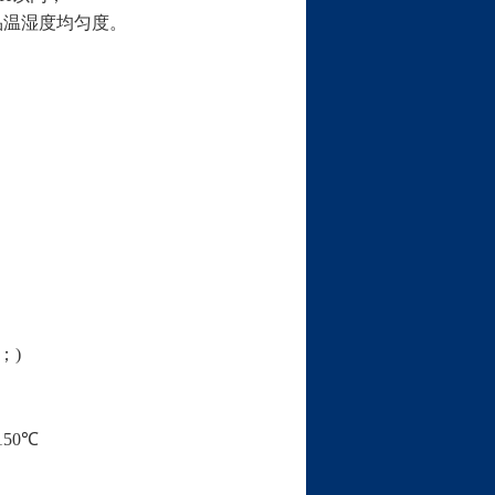
品温湿度均匀度。
；
)
150
℃