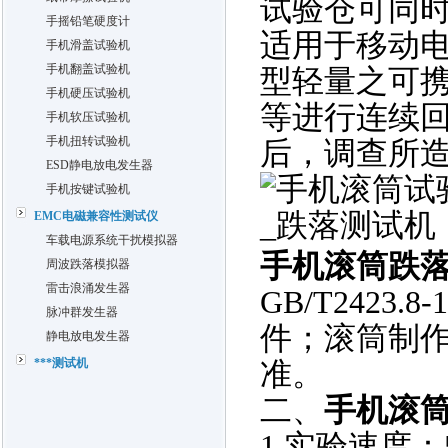
试验仓可同
手摇铅笔硬度计
适用于移动
手机滑盖试验机
手机翻盖试验机
型轻量之可
手机硬压试验机
等进行连续
手机软压试验机
手机扭转试验机
后，调查所
ESD静电放电发生器
手机按键试验机
EMC电磁兼容性测试仪
车载电源系统干扰模拟器
手机滚筒跌
周波跌落模拟器
雷击浪涌发生器
GB/T2423.8-
脉冲群发生器
件；滚筒制
静电放电发生器
***测试机
准。
二、
手机滚
1,
实验速度：