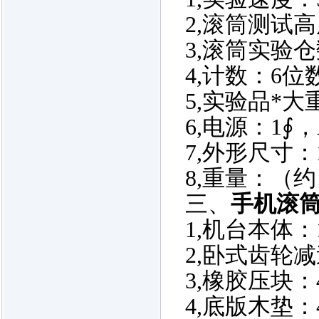
2,
滚筒测试高
3,
滚筒实验仓
4,
计数：
6
位
5,
实验品*大
6,
电源：
1
∮，
7,
外形尺寸：
8,
重量：（约
三、
手机滚
1,
机台本体：
2,
卧式齿轮减
3,
橡胶压块：
4,
底版木垫：