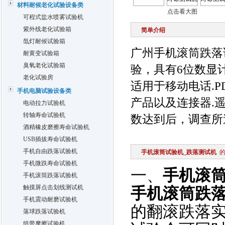
材料耐候老化试验设备类
点击看大图
可程式盐水喷雾试验机
紫外线老化试验箱
简单介绍
氙灯耐候试验箱
广州手机滚筒跌落
耐黄变试验箱
臭氧老化试验箱
验，具有6位数显
老化试验房
适用于移动电话.P
手机电脑试验设备类
产品以及连接器.
电动拉力试验机
转轴寿命试验机
数达到后，调查所
酒精橡皮磨擦寿命试验机
USB插拔寿命试验机
手机自由跌落试验机
手机滚筒试验机_跌落测试机
手机微跌寿命试验机
一、
手机滚
手机滚筒跌落试验机
触摸屏点击划线测试机
手机滚筒跌
手机震动耐磨试验机
的翻滚跌落
落球跌落试验机
纸带摩擦试验机