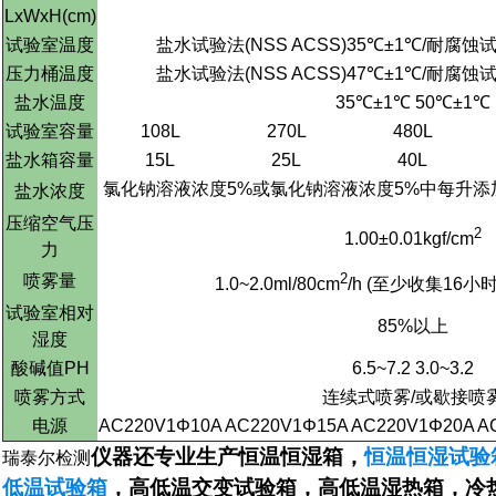
LxWxH(cm)
试验室温度
盐水试验法
(NSS ACSS)35
℃
±1
℃
/
耐腐蚀
压力桶温度
盐水试验法
(NSS ACSS)47
℃
±1
℃
/
耐腐蚀
盐水温度
35
℃
±1
℃
50
℃
±1
℃
试验室容量
108L
270L
480L
盐水箱容量
15L
25L
40L
氯化钠溶液浓度
5%
或氯化钠溶液浓度
5%
中每升添
盐水浓度
压缩空气压
2
1.00±0.01kgf/cm
力
2
喷雾量
1.0~2.0ml/80cm
/h (
至少收集
16
小
试验室相对
85%
以上
湿度
酸碱值
PH
6.5~7.2 3.0~3.2
喷雾方式
连续式喷雾
/
或歇接喷
电源
AC220V1Φ10A
AC220V1Φ15A
AC220V1Φ20A
A
仪器还专业生产恒温恒湿箱，
恒温恒湿试验
瑞泰尔检测
低温试验箱
，高低温交变试验箱，高低温湿热箱，冷