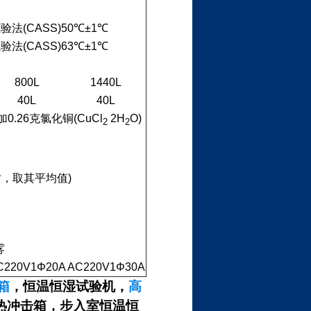
试验法
(CASS)50
℃
±1
℃
试验法
(CASS)63
℃
±1
℃
800L
1440L
40L
40L
加
0.26
克氯化铜
(CuCl
2H
O)
2
2
时，取其平均值
)
雾
C220V1Φ20A
AC220V1Φ30A
箱
，恒温恒湿试验机，
高
热冲击箱，步入室恒温恒