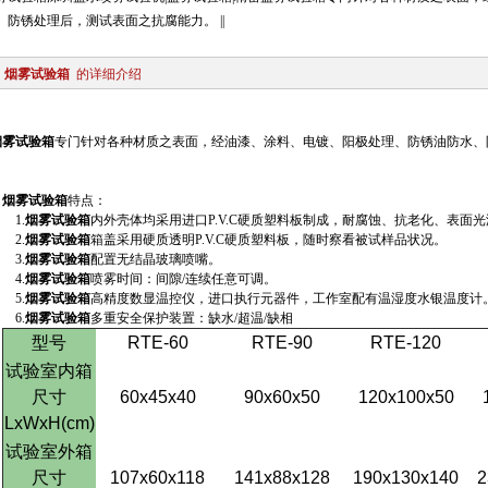
、防锈处理后，测试表面之抗腐能力。 ||
烟雾试验箱
的详细介绍
烟雾试验箱
专门针对各种材质之表面，经油漆、涂料、电镀、阳极处理、防锈油防水、
烟雾试验箱
特点：
1.
烟雾试验箱
内外壳体均采用进口
P.V.C
硬质塑料板制成，耐腐蚀、抗老化、表面光
2.
烟雾试验箱
箱盖采用硬质透明
P.V.C
硬质塑料板，随时察看被试样品状况。
3.
烟雾试验箱
配置无结晶玻璃喷嘴。
4.
烟雾试验箱
喷雾时间：间隙
/
连续任意可调。
5.
烟雾试验箱
高精度数显温控仪，进口执行元器件，工作室配有温湿度水银温度计
6.
烟雾试验箱
多重安全保护装置：缺水
/
超温
/
缺相
型号
RTE-60
RTE-90
RTE-120
试验室内箱
尺寸
60x45x40
90x60x50
120x100x50
LxWxH(cm)
试验室外箱
尺寸
107x60x118
141x88x128
190x130x140
2