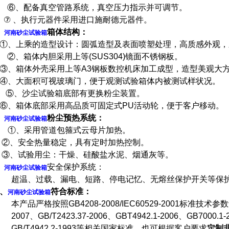
⑥
、配备真空管路系统，真空压力指示并可调节。
⑦
、执行元器件采用进口施耐德元器件。
、
箱体结构：
河南砂尘试验箱
①
、上乘的造型设计：圆弧造型及表面喷塑处理，高质感外观，
②
、箱体内胆采用上等
(SUS304)
镜面不锈钢板。
③
、箱体外壳采用上等
A3
钢板数控机床加工成型，造型美观大
④
、大面积可视玻璃门，便于观测试验箱体内被测试样状况。
⑤
、沙尘试验箱底部有更换粉尘装置。
⑥
、箱体底部采用高品质可固定式
PU
活动轮，便于客户移动。
、
粉尘预热系统：
河南砂尘试验箱
①
、采用管道包箍式云母片加热。
②
、安全热量稳定，具有定时加热控制。
③
、试验用尘：干燥、硅酸盐水泥、烟通灰等。
、
安全保护系统：
河南砂尘试验箱
超温、过载、漏电、短路、停电记忆、无熔丝保护开关等保
、
符合标准：
河南砂尘试验箱
本产品严格按照
GB4208-2008/IEC60529-2001
标准技术参数
2007
、
GB/T2423.37-2006
、
GBT4942.1-2006
、
GB7000.1-
GB/T4942.2-1993
等相关国家标准。也可根据客户要求
定制