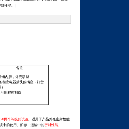
性能。 |
备注
锈钢内胆，外壳喷塑
备相应电器插头的插座（订货
明）
型可编程控制仪
P6X
两个等级的试验
。适用于产品外壳密封性能
境中的使用、贮存、运输中的
密封性能。