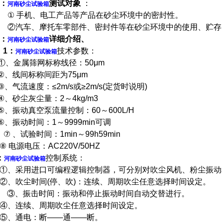
：
测试对象
：
河南砂尘试验箱
①
手机、电工产品等产品在砂尘环境中的密封性。
②汽车、摩托车零部件、密封件等在砂尘环境中的使用、贮存
：
详细介绍、
河南砂尘试验箱
1
：
技术参数：
河南砂尘试验箱
①
、金属筛网标称线径：
50μm
②
、线间标称间距为
75μm
③
、气流速度：
≤2m/s
或
≥2m/s(
定货时说明
)
④
、砂尘灰尘量：
2
～
4kg/m3
⑤
、振动真空泵流量控制：
60
～
600L/H
⑥
、振动时间：
1
～
9999min
可调
⑦
、试验时间：
1min
～
99h59min
⑧
电源电压：
AC220V/50HZ
：
控制系统：
河南砂尘试验箱
①
、采用进口可编程逻辑控制器，可分别对吹尘风机、粉尘振动
②
、吹尘时间
(
停、吹
)
：连续、周期吹尘任意选择时间设定。
③
、振击时间：振动和停止振动时间自动交替进行。
④
、连续、周期吹尘任意选择时间设定。
⑤
、通电：断
——
通
——
断。