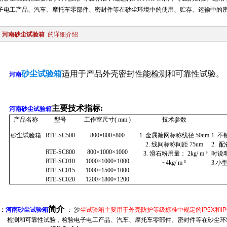
子电工产品、汽车、摩托车零部件、密封件等在砂尘环境中的使用、贮存、运输中的密封
河南砂尘试验箱
的详细介绍
砂尘试验箱
适用于产品外壳密封性能检测和可靠性试验。
河南
主要技术指标
:
河南砂尘试验箱
产品名称
型号
工作室尺寸
( mm )
技术参数
砂尘试验箱
RTE-SC500
800
×
800
×
800
1.
金属筛网标称线径
50um
1.
不
2.
线间标称间距
75um
2.
配
RTE-SC800
800
×
1000
×
1000
3.
滑石粉用量：
2kg/ m
³
时说
RTE-SC010
1000
×
1000
×
1000
~4kg/ m
³
3.
小
RTE-SC015
1000
×
1500
×
1000
RTE-SC020
1200
×
1800
×
1200
简介
：
河南砂尘试验箱
：
沙
尘试验箱主要用于外壳防护等级标准中规定的
IP5X
和
I
检测和可靠性试验，检验电子电工产品、汽车、摩托车零部件、密封件等在砂尘环