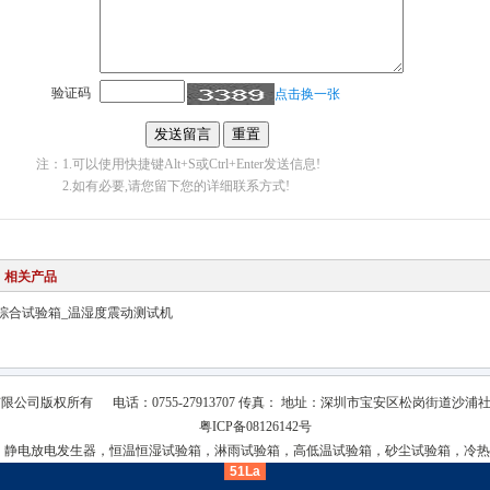
验证码
点击换一张
注：1.可以使用快捷键Alt+S或Ctrl+Enter发送信息!
2.如有必要,请您留下您的详细联系方式!
相关产品
综合试验箱_温湿度震动测试机
有限公司
版权所有
电话：0755-27913707
传真：
地址：深圳市宝安区松岗街道沙浦社
粤ICP备08126142号
：
静电放电发生器，恒温恒湿试验箱，淋雨试验箱，高低温试验箱，砂尘试验箱，冷热
51La