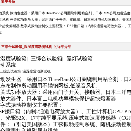
简单介绍
动系统 振动发生器：采用日本ThreeBand公司圈绕制用粘合剂，日本IMV公司励磁
音风机 开关式功率放大器：采用西门子开关、接触器、日本三洋电机功率模块、美国
护超快熔断器 数字式振动控制仪主要配置： DSP接口箱（内制2通道电荷放大器）、工控计算机
盘
三综合试验箱_温湿度震动测试机
的详细介绍
湿度试验箱| 三综合试验箱| 氙灯试验箱
振动系统
动发生器：采用日本ThreeBand公司圈绕制用粘合剂，
本东布制作所动圈用不锈钢网板,低噪音风机
开关式功率放大器：采用西门子开关、接触器、日本三洋
率放大器件、日本富士电机功率模块保护超快熔断器
数字式振动控制仪主要配置：
SP接口箱（内制2通道电荷放大器）、工控计算机CPU PIV2
、光驱52X、17寸纯平显示器.压电式加速度传感器（CGJ
软件：（引进美国版本）正弦振动控制系统、随机振动控
彩色喷墨打印机附属电缆线