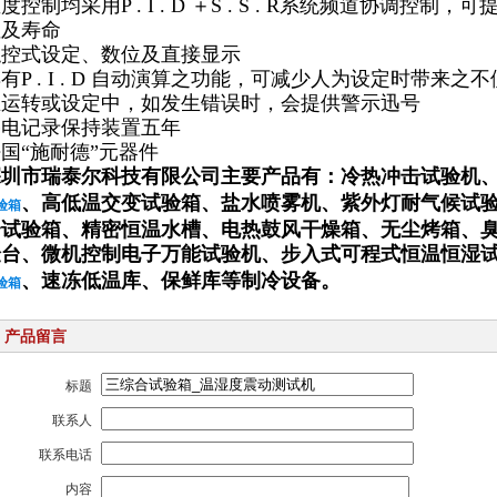
度控制均采用P . I . D ＋S . S . R系统频道协调
性及寿命
触控式设定、数位及直接显示
有P . I . D 自动演算之功能，可减少人为设定时带来之不
在运转或设定中，如发生错误时，会提供警示迅号
停电记录保持装置五年
国“施耐德”元器件
深圳市瑞泰尔科技有限公司主要产品有：
冷热冲击试验机
、
高低温交变试验箱
、
盐水喷雾机
、
紫外灯耐气候试
验箱
合试验箱
、
精密恒温水槽
、
电热鼓风干燥箱
、
无尘烤箱
、
验台
、
微机控制电子万能试验机
、
步入式可程式恒温恒湿
、
速冻低温库
、
保鲜库
等制冷设备
。
验箱
产品留言
标题
联系人
联系电话
内容