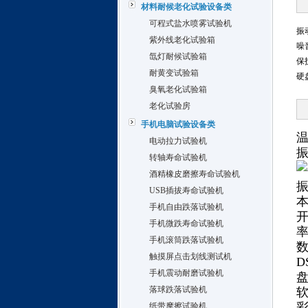
材料耐候老化试验设备类
可程式盐水喷雾试验机
振
紫外线老化试验箱
噪
氙灯耐候试验箱
保
耐黄变试验箱
硬
臭氧老化试验箱
老化试验房
手机电脑试验设备类
温
电动拉力试验机
转轴寿命试验机
酒精橡皮磨擦寿命试验机
振
USB插拔寿命试验机
手机自由跌落试验机
手机微跌寿命试验机
手机滚筒跌落试验机
触摸屏点击划线测试机
D
手机震动耐磨试验机
盘
落球跌落试验机
纸带摩擦试验机