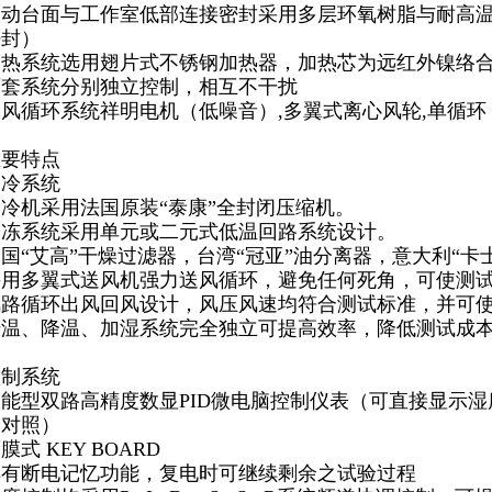
振动台面与工作室低部连接密封采用多层环氧树脂与耐高
密封）
加热系统选用翅片式不锈钢加热器，加热芯为远红外镍络
两套系统分别独立控制，相互不干扰
风循环系统祥明电机（低噪音）,多翼式离心风轮,单循环
主要特点
制冷系统
冷机采用法国原装“泰康”全封闭压缩机。
冷冻系统采用单元或二元式低温回路系统设计。
国“艾高”干燥过滤器，台湾“冠亚”油分离器，意大利“卡
采用多翼式送风机强力送风循环，避免任何死角，可使测
风路循环出风回风设计，风压风速均符合测试标准，并可
升温、降温、加湿系统完全独立可提高效率，降低测试成
控制系统
智能型双路高精度数显PID微电脑控制仪表（可直接显示
换对照）
膜式 KEY BOARD
具有断电记忆功能，复电时可继续剩余之试验过程