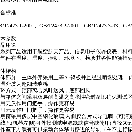
符合标准
B/T2423.1-2001、GB/T2423.2-2001、GB/T2423.3-93、GB/
技术参数
产品用途
该系列产品适用于航空航天产品、信息电子仪器仪表、材
元气件在温度、湿度、振动、环境下、检验其各性能项指
箱体结构
主体部分：主体外壳采用上等A3钢板并且经过喷塑处理，内
保温介质为超细玻璃棉
循环方式：顶部离心风叶送风，底部回风
门与箱体之间采用双层耐高温之高张性密封条以确保测试
采用无反作用门把手，操作更容易
采用无反作用门把手，操作更容易
观察窗采用多层中空钢化玻璃,内侧胶合片式导电膜（可清
线孔(机器左侧)可外接测试电源线或信号线使用(直径50m
工作室下方装有可供振动台体移出移进的导轨（在不进行